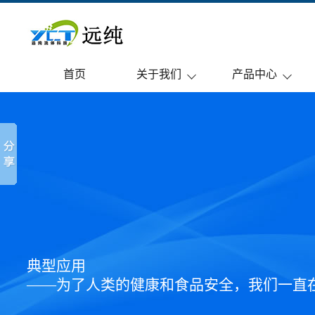
首页
关于我们
产品中心
典型应用
——为了人类的健康和食品安全，我们一直