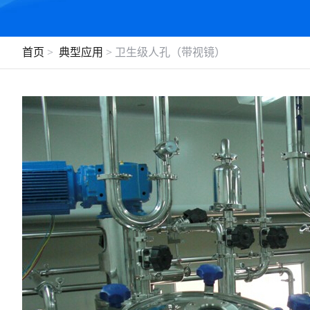
首页
>
典型应用
>
卫生级人孔（带视镜）