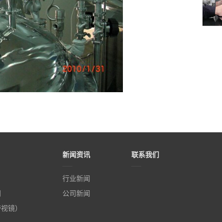
新闻资讯
联系我们
行业新闻
阀
公司新闻
带视镜）